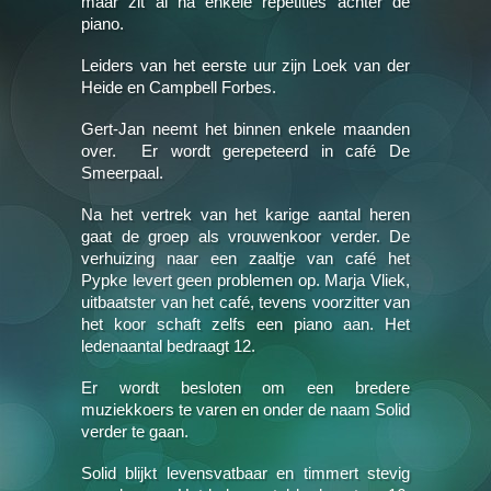
maar zit al na enkele repetities achter de
piano.
Leiders van het eerste uur zijn Loek van der
Heide en Campbell Forbes.
Gert-Jan neemt het binnen enkele maanden
over. Er wordt gerepeteerd in café De
Smeerpaal.
Na het vertrek van het karige aantal heren
gaat de groep als vrouwenkoor verder. De
verhuizing naar een zaaltje van café het
Pypke levert geen problemen op. Marja Vliek,
uitbaatster van het café, tevens voorzitter van
het koor schaft zelfs een piano aan. Het
ledenaantal bedraagt 12.
Er wordt besloten om een bredere
muziekkoers te varen en onder de naam Solid
verder te gaan.
Solid blijkt levensvatbaar en timmert stevig