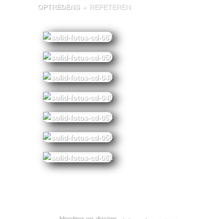
OPTREDENS
»
REPETEREN
Hosting en design,