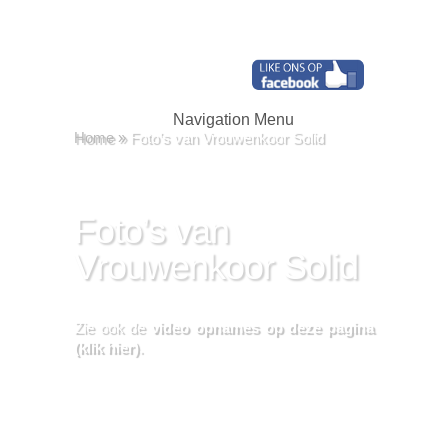
Navigation Menu
Home
»
Foto’s van Vrouwenkoor Solid
Foto’s van
Vrouwenkoor Solid
Zie ook de
video opnames op deze pagina
(klik hier)
.